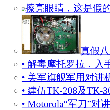
擦亮眼睛，这是假的！Y
真假八
• 解毒摩托罗拉，入手
• 美军旗舰军用对讲
• 建伍TK-208及T
• Motorola“军刀”