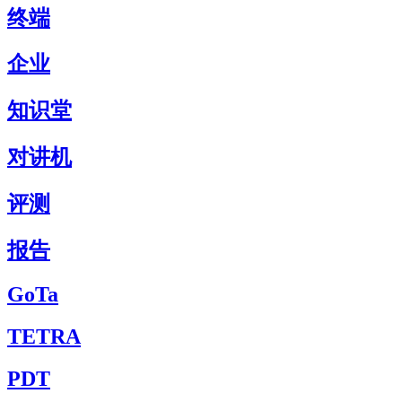
终端
企业
知识堂
对讲机
评测
报告
GoTa
TETRA
PDT