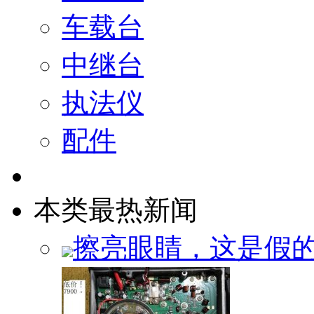
车载台
中继台
执法仪
配件
本类最热新闻
擦亮眼睛，这是假的！Y