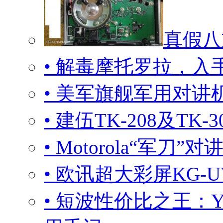
真假八
• 解毒摩托罗拉，入手
• 美军旗舰军用对讲
• 建伍TK-208及T
• Motorola“军刀”
• 欧讯超大彩屏KG-
• 短波性价比之王：YA