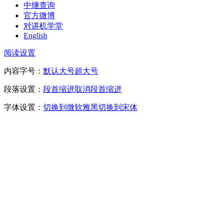
中继查询
官方微博
对讲机学堂
English
阅读设置
内容字号：
默认
大号
超大号
段落设置：
段首缩进
取消段首缩进
字体设置：
切换到微软雅黑
切换到宋体