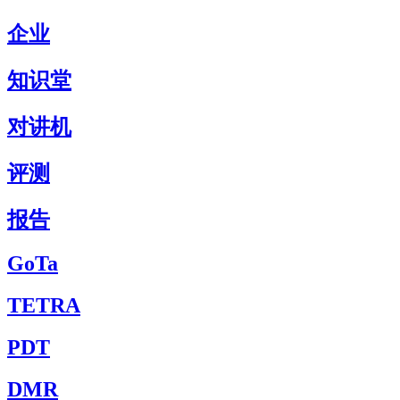
企业
知识堂
对讲机
评测
报告
GoTa
TETRA
PDT
DMR