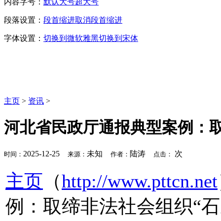
内容字号：
默认
大号
超大号
段落设置：
段首缩进
取消段首缩进
字体设置：
切换到微软雅黑
切换到宋体
主页
>
资讯
>
河北省民政厅通报典型案例：
2025-12-25
未知
陆涛
次
时间：
来源：
作者：
点击：
主页
（
http://www.pttcn.net
例：取缔非法社会组织“