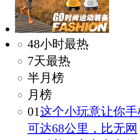
48小时最热
7天最热
半月榜
月榜
01
这个小玩意让你手
可达68公里，比无网