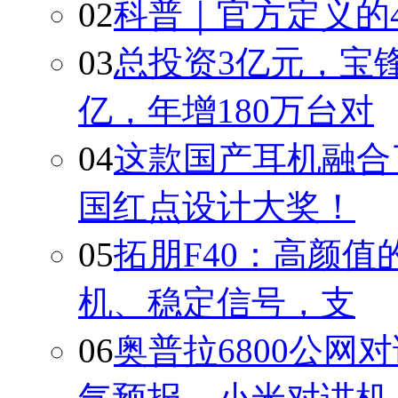
02
科普｜官方定义的
03
总投资3亿元，宝锋
亿，年增180万台对
04
这款国产耳机融合
国红点设计大奖！
05
拓朋F40：高颜
机、稳定信号，支
06
奥普拉6800公网