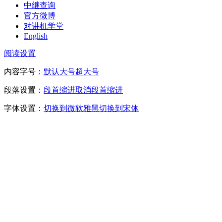
中继查询
官方微博
对讲机学堂
English
阅读设置
内容字号：
默认
大号
超大号
段落设置：
段首缩进
取消段首缩进
字体设置：
切换到微软雅黑
切换到宋体