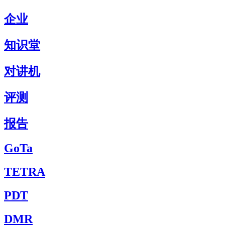
企业
知识堂
对讲机
评测
报告
GoTa
TETRA
PDT
DMR