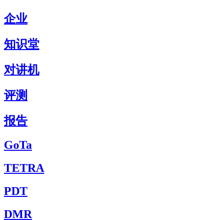
企业
知识堂
对讲机
评测
报告
GoTa
TETRA
PDT
DMR