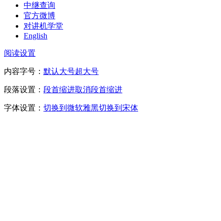
中继查询
官方微博
对讲机学堂
English
阅读设置
内容字号：
默认
大号
超大号
段落设置：
段首缩进
取消段首缩进
字体设置：
切换到微软雅黑
切换到宋体