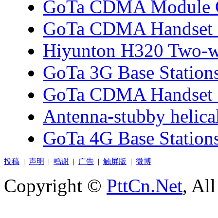
GoTa CDMA Module 
GoTa CDMA Handset
Hiyunton H320 Two-w
GoTa 3G Base Station
GoTa CDMA Handset
Antenna-stubby helica
GoTa 4G Base Station
投稿
|
声明
|
鸣谢
|
广告
|
触屏版
|
微博
Copyright ©
PttCn.Net
, Al