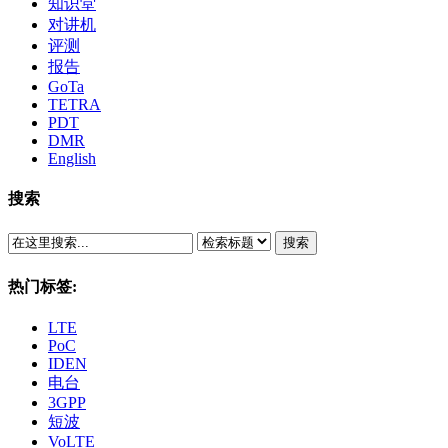
知识堂
对讲机
评测
报告
GoTa
TETRA
PDT
DMR
English
搜索
搜索
热门标签:
LTE
PoC
IDEN
电台
3GPP
短波
VoLTE