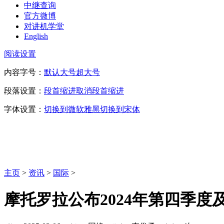
中继查询
官方微博
对讲机学堂
English
阅读设置
内容字号：
默认
大号
超大号
段落设置：
段首缩进
取消段首缩进
字体设置：
切换到微软雅黑
切换到宋体
主页
>
资讯
>
国际
>
摩托罗拉公布2024年第四季