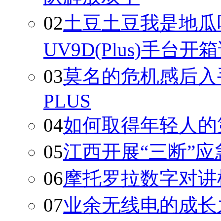
02
土豆土豆我是地瓜听
UV9D(Plus)手台开
03
莫名的危机感后入手
PLUS
04
如何取得年轻人的
05
江西开展“三断”
06
摩托罗拉数字对讲机
07
业余无线电的成长