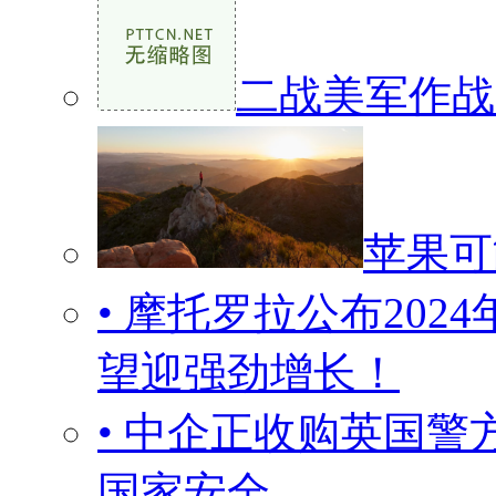
二战美军作战
苹果可
• 摩托罗拉公布20
望迎强劲增长！
• 中企正收购英国警
国家安全