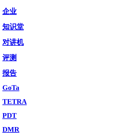
企业
知识堂
对讲机
评测
报告
GoTa
TETRA
PDT
DMR