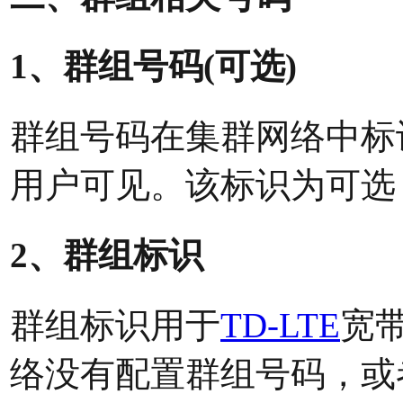
1、群组号码(可选)
群组号码在集群网络中标
用户可见。该标识为可选
2、群组标识
群组标识用于
TD-LTE
宽
络没有配置群组号码，或