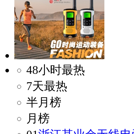
48小时最热
7天最热
半月榜
月榜