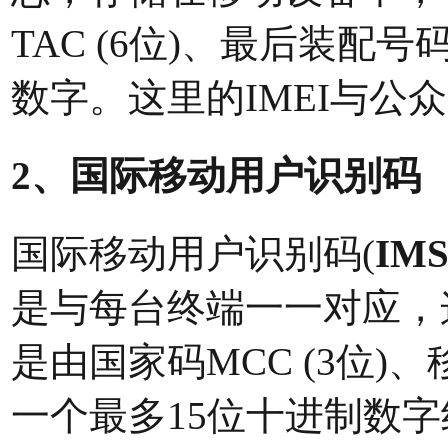
TAC (6位)、最后装配号码
数字。这里的IMEI与公
2、国际移动用户识别码
国际移动用户识别码(
IMS
是与每台终端一一对应，这
是由国家码MCC (3位)、
一个最多15位十进制数