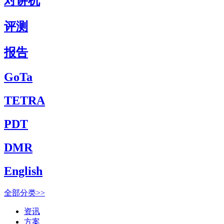
对讲机
评测
报告
GoTa
TETRA
PDT
DMR
English
全部分类>>
资讯
方案