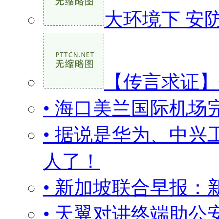
大环境下 安
【传言求证】
• 海口美兰国际机
• 据说是华为、中
人了！
• 新加坡联合早报：
• 天翼对讲终端助公