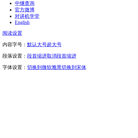
中继查询
官方微博
对讲机学堂
English
阅读设置
内容字号：
默认
大号
超大号
段落设置：
段首缩进
取消段首缩进
字体设置：
切换到微软雅黑
切换到宋体