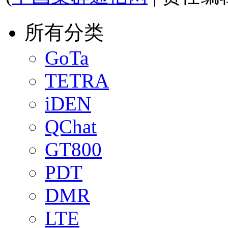
所有分类
GoTa
TETRA
iDEN
QChat
GT800
PDT
DMR
LTE