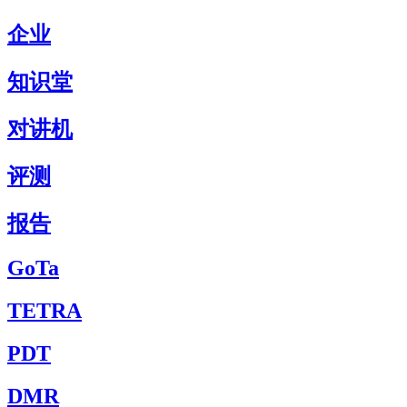
企业
知识堂
对讲机
评测
报告
GoTa
TETRA
PDT
DMR